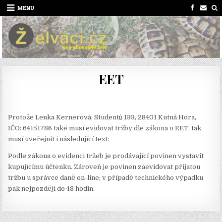
Skip
MENU
to
content
EET
Protože Lenka Kernerová, Studentů 133, 28401 Kutná Hora,
IČO: 64151786 také musí evidovat tržby dle zákona o EET, tak
musí uveřejnit i následující text:
Podle zákona o evidenci tržeb je prodávající povinen vystavit
kupujícímu účtenku. Zároveň je povinen zaevidovat přijatou
tržbu u správce daně on-line; v případě technického výpadku
pak nejpozději do 48 hodin.