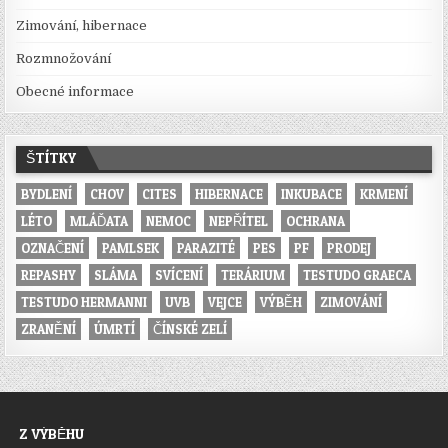
Zimování, hibernace
Rozmnožování
Obecné informace
ŠTÍTKY
BYDLENÍ
CHOV
CITES
HIBERNACE
INKUBACE
KRMENÍ
LÉTO
MLÁĎATA
NEMOC
NEPŘÍTEL
OCHRANA
OZNAČENÍ
PAMLSEK
PARAZITÉ
PES
PF
PRODEJ
REPASHY
SLÁMA
SVÍCENÍ
TERÁRIUM
TESTUDO GRAECA
TESTUDO HERMANNI
UVB
VEJCE
VÝBĚH
ZIMOVÁNÍ
ZRANĚNÍ
ÚMRTÍ
ČÍNSKÉ ZELÍ
Z VÝBĚHU