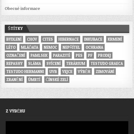
Obecné informace
ŠTÍTKY
BYDLENÍ
CHOV
CITES
HIBERNACE
INKUBACE
KRMENÍ
LÉTO
MLÁĎATA
NEMOC
NEPŘÍTEL
OCHRANA
OZNAČENÍ
PAMLSEK
PARAZITÉ
PES
PF
PRODEJ
REPASHY
SLÁMA
SVÍCENÍ
TERÁRIUM
TESTUDO GRAECA
TESTUDO HERMANNI
UVB
VEJCE
VÝBĚH
ZIMOVÁNÍ
ZRANĚNÍ
ÚMRTÍ
ČÍNSKÉ ZELÍ
Z VÝBĚHU