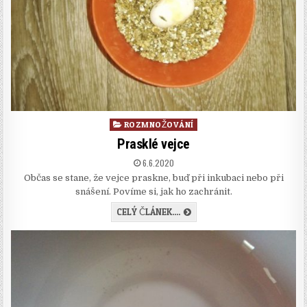
Posted
ROZMNOŽOVÁNÍ
in
Prasklé vejce
PUBLISHED
6.6.2020
DATE:
Občas se stane, že vejce praskne, buď při inkubaci nebo při
snášení. Povíme si, jak ho zachránit.
PRASKLÉ
CELÝ ČLÁNEK....
VEJCE