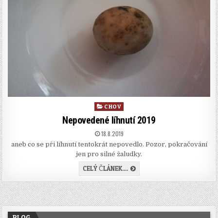
Posted
CHOV
in
Nepovedené líhnutí 2019
PUBLISHED
18.8.2019
DATE:
aneb co se při líhnutí tentokrát nepovedlo. Pozor, pokračování
jen pro silné žaludky.
NEPOVEDENÉ
CELÝ ČLÁNEK....
LÍHNUTÍ
2019
BLOG