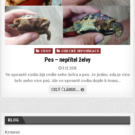
Posted
CHOV
OBECNÉ INFORMACE
in
Pes – nepřítel želvy
PUBLISHED
9.12.2018
DATE:
Ve spoustě rodin žijí vedle sebe želva a pes. Je jedno, zda je více
želv nebo více psů. Ale ve spoustě rodin dojde k tomu,…
PES
CELÝ ČLÁNEK....
–
NEPŘÍTEL
ŽELVY
BLOG
Krmení