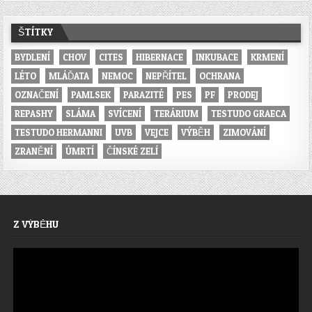
ŠTÍTKY
BYDLENÍ
CHOV
CITES
HIBERNACE
INKUBACE
KRMENÍ
LÉTO
MLÁĎATA
NEMOC
NEPŘÍTEL
OCHRANA
OZNAČENÍ
PAMLSEK
PARAZITÉ
PES
PF
PRODEJ
REPASHY
SLÁMA
SVÍCENÍ
TERÁRIUM
TESTUDO GRAECA
TESTUDO HERMANNI
UVB
VEJCE
VÝBĚH
ZIMOVÁNÍ
ZRANĚNÍ
ÚMRTÍ
ČÍNSKÉ ZELÍ
Z VÝBĚHU