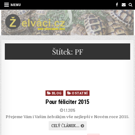
Skip
MENU
to
content
Štítek:
PF
Posted
BLOG
OSTATNÍ
in
Pour féliciter 2015
PUBLISHED
1.1.2015
DATE:
Přejeme Vám i Vašim želvákům vše nejlepší v Novém roce 2015.
POUR
CELÝ ČLÁNEK....
FÉLICITER
2015