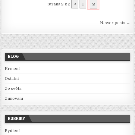
Strana 2 z 2
<
1
2
Navigace
Newer posts →
pro
příspěvky
BLOG
Krmení
Ostatní
Ze světa
Zimování
RUBRIKY
Bydlení