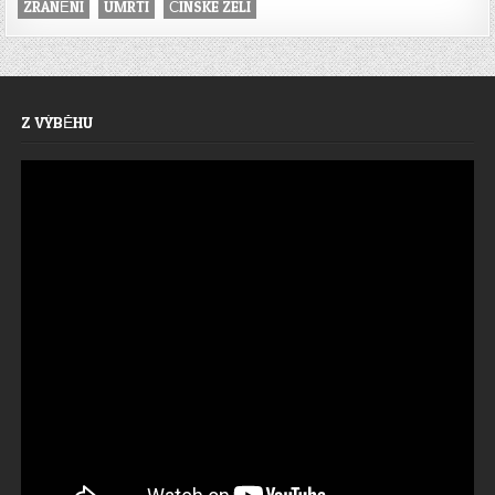
ZRANĚNÍ
ÚMRTÍ
ČÍNSKÉ ZELÍ
Z VÝBĚHU