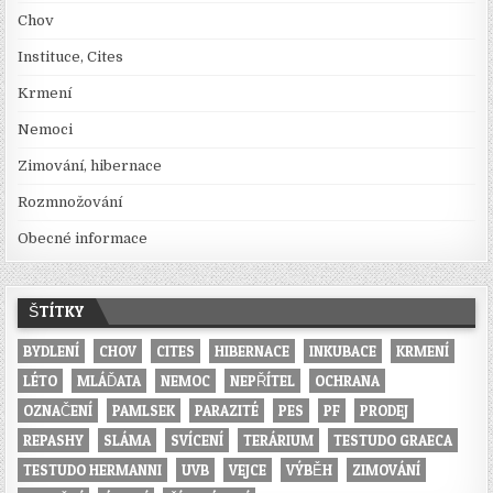
Chov
Instituce, Cites
Krmení
Nemoci
Zimování, hibernace
Rozmnožování
Obecné informace
ŠTÍTKY
BYDLENÍ
CHOV
CITES
HIBERNACE
INKUBACE
KRMENÍ
LÉTO
MLÁĎATA
NEMOC
NEPŘÍTEL
OCHRANA
OZNAČENÍ
PAMLSEK
PARAZITÉ
PES
PF
PRODEJ
REPASHY
SLÁMA
SVÍCENÍ
TERÁRIUM
TESTUDO GRAECA
TESTUDO HERMANNI
UVB
VEJCE
VÝBĚH
ZIMOVÁNÍ