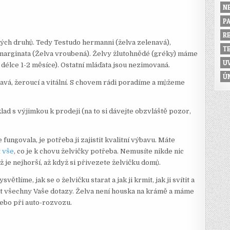
N
P
R
ých druhů. Tedy Testudo hermanni (želva zelenavá),
T
 marginata (Želva vroubená). Želvy žlutohnědé (gréky) máme
U
 délce 1-2 měsíce). Ostatní mláďata jsou nezimovaná.
Ú
vá, žeroucí a vitální. S chovem rádi poradíme a můžeme
lad s výjimkou k prodeji (na to si dávejte obzvláště pozor,
fungovala, je potřeba ji zajistit kvalitní výbavu. Máte
t vše
, co je k chovu želvičky potřeba. Nemusíte nikde nic
 je nejhorší, až když si přivezete želvičku domů.
tlíme, jak se o želvičku starat a jak ji krmit, jak ji svítit a
 všechny Vaše dotazy. Želva není houska na krámě a máme
nebo při auto-rozvozu.