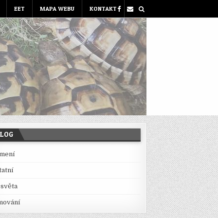
EET
MAPA WEBU
KONTAKT
BLOG
mení
tatní
 světa
mování