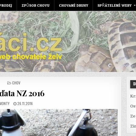
PRODEJ
ZPŮSOB CHOVU
CHOVANÉ DRUHY
SPŘÁTELENÉ WEBY
POSTED
CHOV
IN
ďata NZ 2016
Kr
AUTHOR:
PUBLISHED
MONTY
26.11.2016
Os
DATE:
Ze
Zi