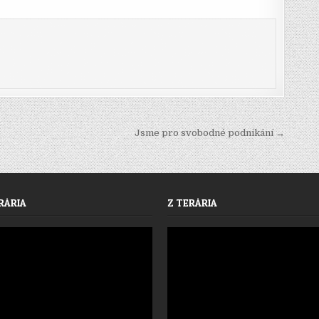
Jsme pro svobodné podnikání →
RÁRIA
Z TERÁRIA