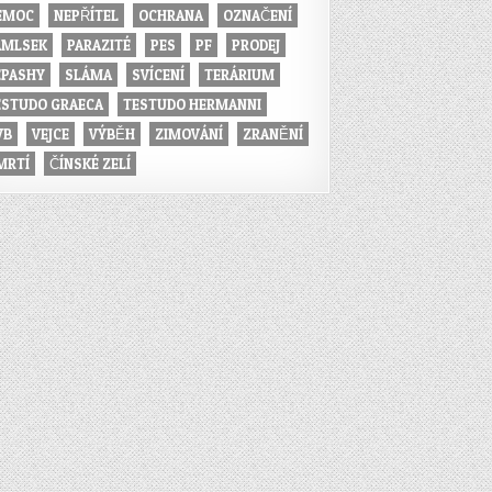
EMOC
NEPŘÍTEL
OCHRANA
OZNAČENÍ
AMLSEK
PARAZITÉ
PES
PF
PRODEJ
EPASHY
SLÁMA
SVÍCENÍ
TERÁRIUM
ESTUDO GRAECA
TESTUDO HERMANNI
VB
VEJCE
VÝBĚH
ZIMOVÁNÍ
ZRANĚNÍ
MRTÍ
ČÍNSKÉ ZELÍ