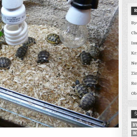
R
By
Ch
Ins
Kr
Ne
Zi
Ro
Ob
Š
B
I