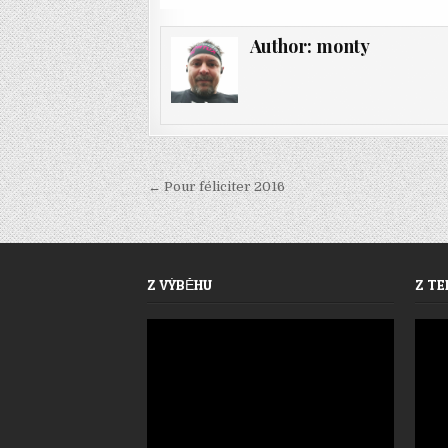
Author:
monty
Navigace
← Pour féliciter 2016
pro
příspěvek
Z VÝBĚHU
Z TE