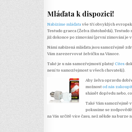
Mláďata k dispozici!
Nabízíme mláďata
vše tří obvyklých evropsk
Testudo graeca (Želva žlutohnědá), Testudo
již dokonce po zimování (první zimování je v
Námi nabízená mláďata jsou samozřejmě zdra
Vám zarezervovat želvičku na Vánoce.
Také je u nás samozřejmostí platný
Cites
dok
není to samozřejmost u všech chovatelů).
Aby želva opravdu dobře 
možnost
od nás zakoupi
shánět dopředu nebo, což
Také Vám samozřejmě vysvě
pokusíme se zodpovědět
na Vás určitě více času, než někde na burze 