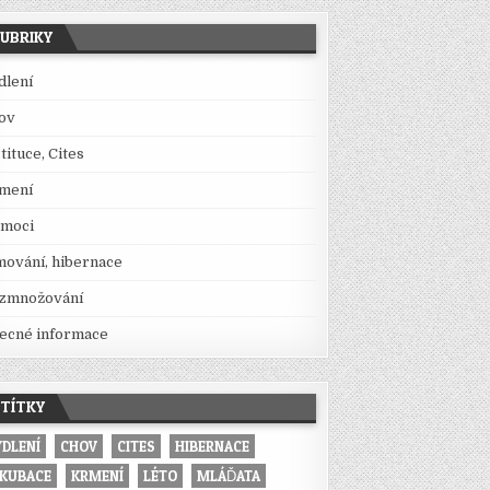
UBRIKY
dlení
ov
tituce, Cites
mení
moci
mování, hibernace
zmnožování
ecné informace
TÍTKY
YDLENÍ
CHOV
CITES
HIBERNACE
NKUBACE
KRMENÍ
LÉTO
MLÁĎATA