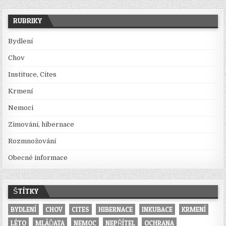
RUBRIKY
Bydlení
Chov
Instituce, Cites
Krmení
Nemoci
Zimování, hibernace
Rozmnožování
Obecné informace
ŠTÍTKY
BYDLENÍ
CHOV
CITES
HIBERNACE
INKUBACE
KRMENÍ
LÉTO
MLÁĎATA
NEMOC
NEPŘÍTEL
OCHRANA