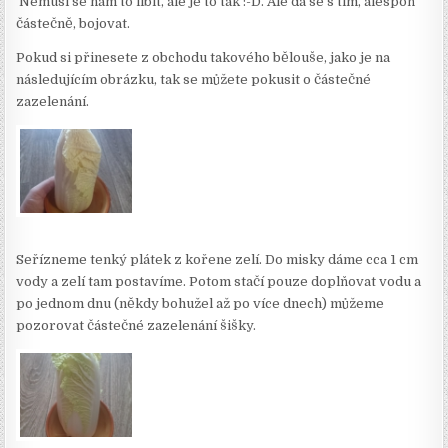
Nemusí se nám to líbit, ale je to tak :-D. Ale dá se s tím, alespoň
částečně, bojovat.
Pokud si přinesete z obchodu takového bělouše, jako je na
následujícím obrázku, tak se můžete pokusit o částečné
zazelenání.
Seřízneme tenký plátek z kořene zelí. Do misky dáme cca 1 cm
vody a zelí tam postavíme. Potom stačí pouze doplňovat vodu a
po jednom dnu (někdy bohužel až po více dnech) můžeme
pozorovat částečné zazelenání šišky.