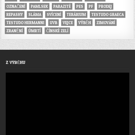
OZNAČENÍ
PAMLSEK
PARAZITÉ
PES
PF
PRODEJ
REPASHY
SLÁMA
SVÍCENÍ
TERÁRIUM
TESTUDO GRAECA
TESTUDO HERMANNI
UVB
VEJCE
VÝBĚH
ZIMOVÁNÍ
ZRANĚNÍ
ÚMRTÍ
ČÍNSKÉ ZELÍ
Z VÝBĚHU