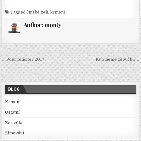
Tagged
čínské zelí
,
krmení
Author:
monty
Navigace
← Pour féliciter 2017
Kupujeme želvičku →
pro
příspěvek
BLOG
Krmení
Ostatní
Ze světa
Zimování